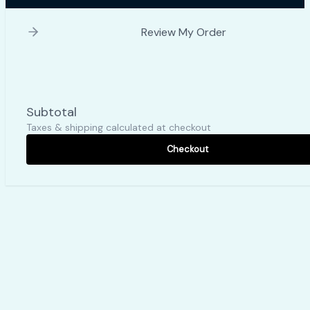
Review My Order
Subtotal
Taxes & shipping calculated at checkout
Checkout